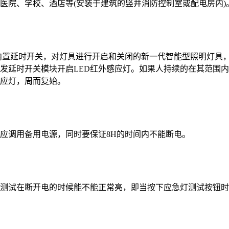
医院、学校、酒店等(安装于建筑的竖井消防控制室或配电房内)
置延时开关，对灯具进行开启和关闭的新一代智能型照明灯具，
发延时开关模块开启LED红外感应灯。如果人持续的在其范围内
感应灯，周而复始。
应调用备用电源，同时要保证8H的时间内不能断电。
测试在断开电的时候能不能正常亮，即当按下应急灯测试按钮时