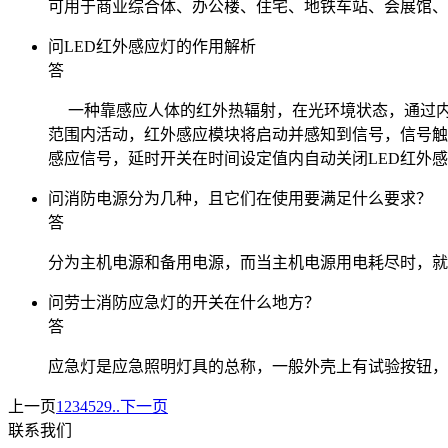
可用于商业综合体、办公楼、住宅、地铁车站、会展馆、
问
LED红外感应灯的作用解析
答
一种靠感应人体的红外热辐射，在光环境状态，通过内
范围内活动，红外感应模块将启动并感知到信号，信号触
感应信号，延时开关在时间设定值内自动关闭LED红外
问
消防电源分为几种，且它们在使用要满足什么要求？
答
分为主机电源和备用电源，而当主机电源用电耗尽时，就
问
劳士消防应急灯的开关在什么地方？
答
应急灯是应急照明灯具的总称，一般外壳上有试验按钮，
上一页
1
2
3
4
5
29..
下一页
联系我们