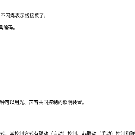
，不闪烁表示线接反了;
灯具编码。
种可以用光、声音共同控制的照明装置。
式，其控制方式有联动（自动）控制、非联动（手动）控制和联